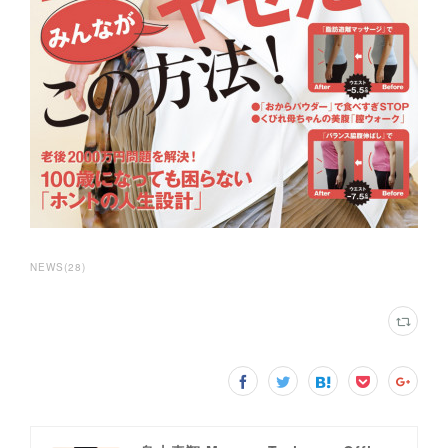
NEWS
(
28
)