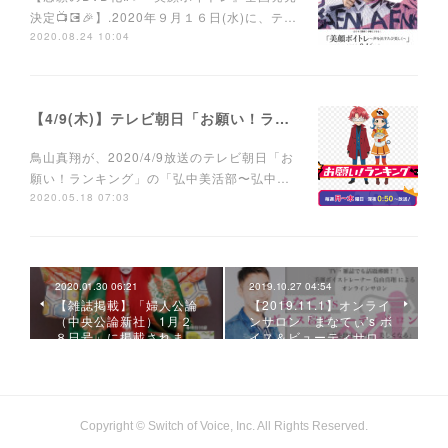
決定📺💽🎉】.2020年９月１６日(水)に、テ…
2020.08.24 10:04
【4/9(木)】テレビ朝日「お願い！ランキング」に鳥山真翔ゲスト出演。
鳥山真翔が、2020/4/9放送のテレビ朝日「お
願い！ランキング」の「弘中美活部〜弘中…
2020.05.18 07:03
2020.01.30 06:21
2019.10.27 04:54
【雑誌掲載】「婦人公論
【2019.11.1】オンライ
（中央公論新社）1月２
ンサロン「まなてぃ's ボ
８日号」に掲載されま…
イス＆ビューティサロ…
Copyright © Switch of Voice, Inc. All Rights Reserved.