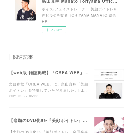
鳥山真翔 Manato Toriyama Official HP＜総合＞
ボイス/フェイストレーナー 美顔ボイトレ®︎
声ピラ®︎考案者 TORIYAMA MANATO 総合
HP
フォロー
関連記事
【web版 雑誌掲載】「CREA WEB」にて連載がスタートしました。
文藝春秋「CREA WEB」に、鳥山真翔「美顔
ボイトレ」を特集していただきました。htt…
2021.02.27 05:38
【念願のDVD化‼️✨『美顔ボイトレ』DVD全国発売決定📺💽🎉】
【念願のDVD化‼️✨『美顔ボイトレ』全国発売