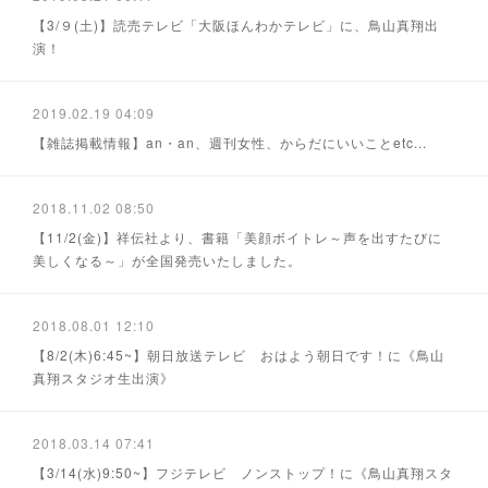
【3/９(土)】読売テレビ「大阪ほんわかテレビ」に、鳥山真翔出
演！
2019.02.19 04:09
【雑誌掲載情報】an・an、週刊女性、からだにいいことetc...
2018.11.02 08:50
【11/2(金)】祥伝社より、書籍「美顔ボイトレ～声を出すたびに
美しくなる～」が全国発売いたしました。
2018.08.01 12:10
【8/2(木)6:45~】朝日放送テレビ おはよう朝日です！に《鳥山
真翔スタジオ生出演》
2018.03.14 07:41
【3/14(水)9:50~】フジテレビ ノンストップ！に《鳥山真翔スタ