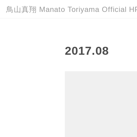
鳥山真翔 Manato Toriyama Officia
2017
.
08