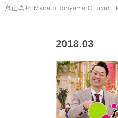
鳥山真翔 Manato Toriyama Officia
2018
.
03