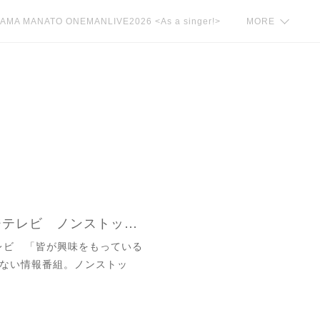
AMA MANATO ONEMANLIVE2026 <As a singer!>
MORE
【3/14(水)9:50~】フジテレビ ノンストップ！に《鳥山真翔スタジオ生出演》
5フジテレビ 「皆が興味をもっている
ない情報番組。ノンストッ