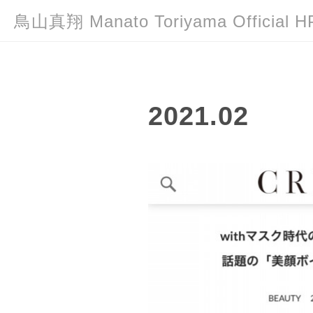
鳥山真翔 Manato Toriyama Officia
2021
.
02