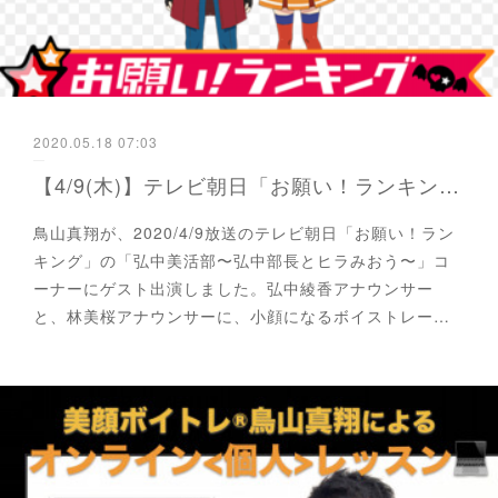
2020.05.18 07:03
【4/9(木)】テレビ朝日「お願い！ランキング」に鳥山真翔ゲスト出演。
鳥山真翔が、2020/4/9放送のテレビ朝日「お願い！ラン
キング」の「弘中美活部〜弘中部長とヒラみおう〜」コ
ーナーにゲスト出演しました。弘中綾香アナウンサー
と、林美桜アナウンサーに、小顔になるボイストレー…