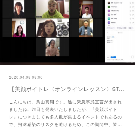
2020.04.08 08:00
【美顔ボイトレ〈オンラインレッスン〉START！！♩ 〜新型コロナウイルス予防期間限定〜】
こんにちは。鳥山真翔です。遂に緊急事態宣言が出され
ましたね。昨日も発表いたしましたが、『美顔ボイト
レ』につきましても多人数が集まるイベントでもあるの
で、飛沫感染のリスクを避けるため、この期間中、皆…