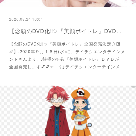
2020.08.24 10:04
【念願のDVD化‼️✨『美顔ボイトレ』DVD全国発売決定📺💽🎉】
【念願のDVD化‼️✨『美顔ボイトレ』全国発売決定📺💽
🎉】.2020年９月１６日(水)に、テイチクエンタテインメ
ントさんより、.待望の✨💪『美顔ボイトレ』ＤＶＤが、
全国発売します💕💕✨..《↓テイチクエンターテインメ…