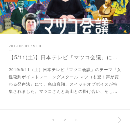
2019.06.01 15:00
【5/11(土)】日本テレビ『マツコ会議』に鳥山真翔が出演！！！
2019/5/11（土）日本テレビ『マツコ会議』のテーマ『女
性殺到ボイストレーニングスクール マツコも驚く声が変
わる発声法』にて、鳥山真翔、スイッチオブボイスが特
集されました。マツコさんと鳥山との掛け合い、そし…
1
2
3