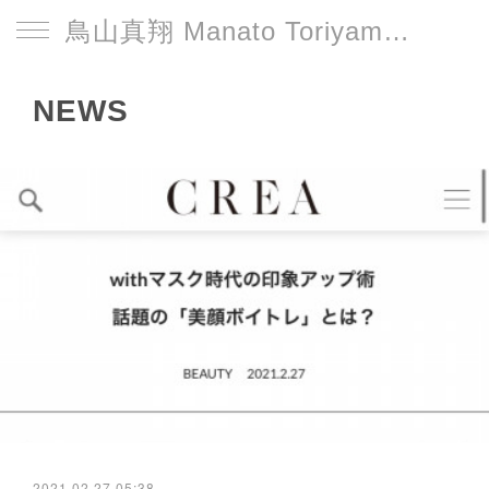
鳥山真翔 Manato Toriyama Official HP＜総合＞
NEWS
2021.02.27 05:38