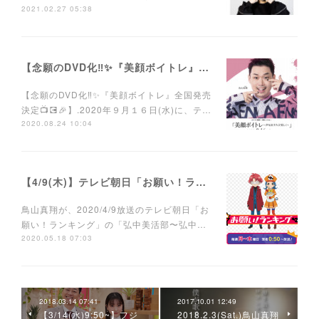
2021.02.27 05:38
【念願のDVD化‼️✨『美顔ボイトレ』DVD全国発売決定📺💽🎉】
【念願のDVD化‼️✨『美顔ボイトレ』全国発売
決定📺💽🎉】.2020年９月１６日(水)に、テ…
2020.08.24 10:04
【4/9(木)】テレビ朝日「お願い！ランキング」に鳥山真翔ゲスト出演。
鳥山真翔が、2020/4/9放送のテレビ朝日「お
願い！ランキング」の「弘中美活部〜弘中…
2020.05.18 07:03
2018.03.14 07:41
2017.10.01 12:49
【3/14(水)9:50~】フジ
2018.2.3(Sat.)鳥山真翔