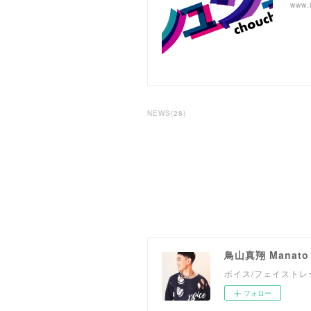
www.t
NEWS
(
28
)
鳥山真翔 Manato T
ボイス/フェイストレーナ
フォロー