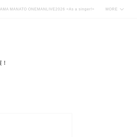
AMA MANATO ONEMANLIVE2026 <As a singer!>
MORE
演！