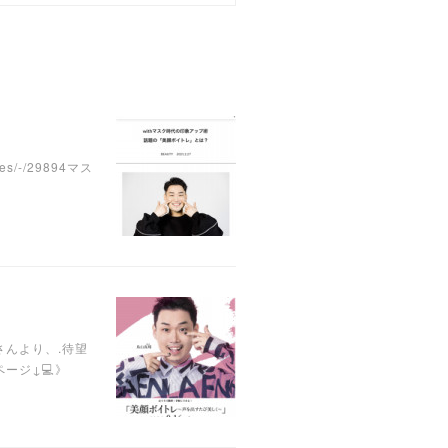
/-/29894マス
さんより、.待望
ージ↓💻》