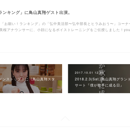
！ランキング」に鳥山真翔ゲスト出演。
ビ朝日「お願い！ランキング」の「弘中美活部〜弘中部長とヒラみおう〜」コー
桜アナウンサーに、小顔になるボイストレーニングをご伝授しました！yout
2017.10.01 12:49
レビ ノンストップ！に《鳥山真翔スタ
2018.2.3(Sat.)鳥山真翔
サート『僕が歌手に成る日』