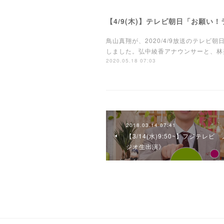
【4/9(木)】テレビ朝日「お願い
鳥山真翔が、2020/4/9放送のテレ
しました。弘中綾香アナウンサーと、林美
2020.05.18 07:03
2018.03.14 07:41
【3/14(水)9:50~】フジテ
ジオ生出演》