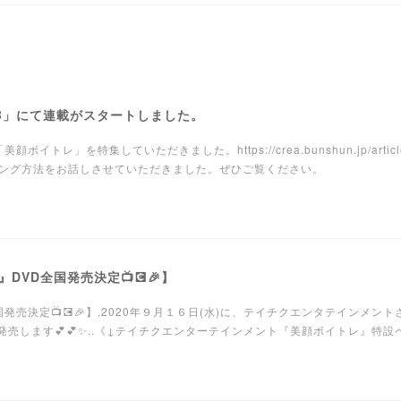
WEB」にて連載がスタートしました。
トレ」を特集していただきました。https://crea.bunshun.jp/articles
ング方法をお話しさせていただきました。ぜひご覧ください。
DVD全国発売決定📺💽🎉】
発売決定📺💽🎉】.2020年９月１６日(水)に、テイチクエンタテインメント
売します💕💕✨..《↓テイチクエンターテインメント『美顔ボイトレ』特設ペ