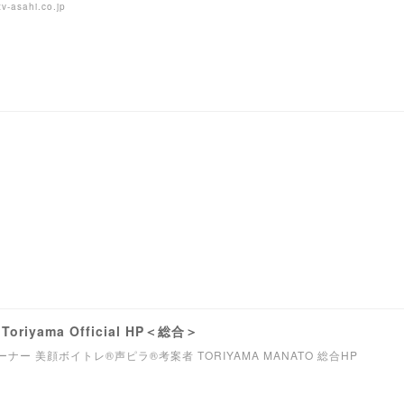
v-asahi.co.jp
oriyama Official HP＜総合＞
ー 美顔ボイトレ®︎声ピラ®︎考案者 TORIYAMA MANATO 総合HP