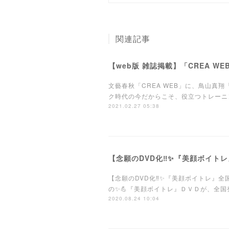
関連記事
【web版 雑誌掲載】「CREA 
文藝春秋「CREA WEB」に、鳥山真翔「美顔ボイ
ク時代の今だからこそ、役立つトレーニ
2021.02.27 05:38
【念願のDVD化‼️✨『美顔ボイトレ』
【念願のDVD化‼️✨『美顔ボイトレ』全国
の✨💪『美顔ボイトレ』ＤＶＤが、全国発
2020.08.24 10:04