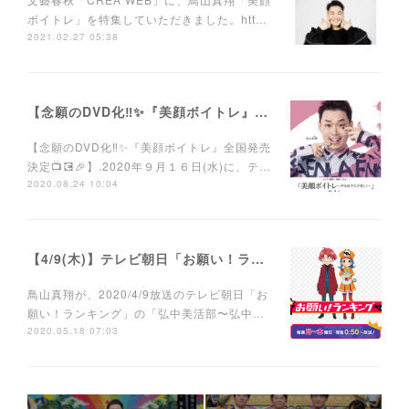
ボイトレ」を特集していただきました。htt…
2021.02.27 05:38
【念願のDVD化‼️✨『美顔ボイトレ』DVD全国発売決定📺💽🎉】
【念願のDVD化‼️✨『美顔ボイトレ』全国発売
決定📺💽🎉】.2020年９月１６日(水)に、テ…
2020.08.24 10:04
【4/9(木)】テレビ朝日「お願い！ランキング」に鳥山真翔ゲスト出演。
鳥山真翔が、2020/4/9放送のテレビ朝日「お
願い！ランキング」の「弘中美活部〜弘中…
2020.05.18 07:03