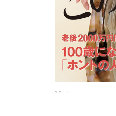
NEWS
(
28
)