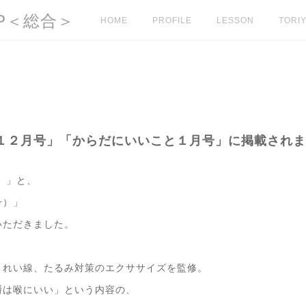
l HP＜総合＞
HOME
PROFILE
LESSON
TORIY
１２月号」「からだにいいこと１月号」に掲載されま
）」と、
号）」
いただきました。
うれい線、たるみ対策のエクササイズを監修。
嚼は喉にいい」という内容の、