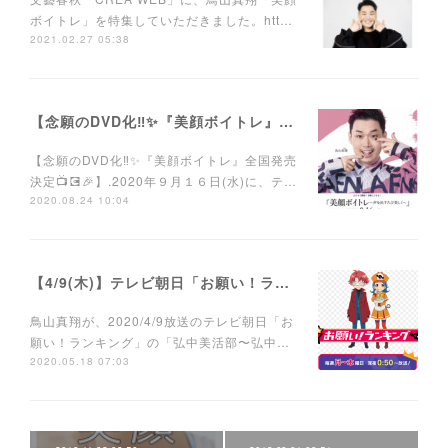
ボイトレ」を特集していただきました。htt…
2021.02.27 05:38
【念願のDVD化‼️✨『美顔ボイトレ』DVD全国発売決定📺💽🎉】
【念願のDVD化‼️✨『美顔ボイトレ』全国発売
決定📺💽🎉】.2020年９月１６日(水)に、テ…
2020.08.24 10:04
【4/9(木)】テレビ朝日「お願い！ランキング」に鳥山真翔ゲスト出演。
鳥山真翔が、2020/4/9放送のテレビ朝日「お
願い！ランキング」の「弘中美活部〜弘中…
2020.05.18 07:03