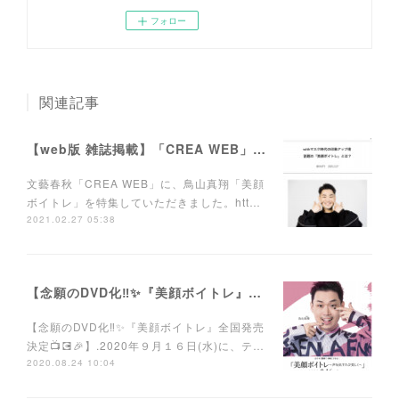
フォロー
関連記事
【web版 雑誌掲載】「CREA WEB」にて連載がスタートしました。
文藝春秋「CREA WEB」に、鳥山真翔「美顔
ボイトレ」を特集していただきました。htt…
2021.02.27 05:38
【念願のDVD化‼️✨『美顔ボイトレ』DVD全国発売決定📺💽🎉】
【念願のDVD化‼️✨『美顔ボイトレ』全国発売
決定📺💽🎉】.2020年９月１６日(水)に、テ…
2020.08.24 10:04