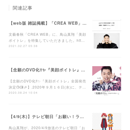
関連記事
【web版 雑誌掲載】「CREA WEB」にて連載がスタートしました。
文藝春秋「CREA WEB」に、鳥山真翔「美顔
ボイトレ」を特集していただきました。htt…
2021.02.27 05:38
【念願のDVD化‼️✨『美顔ボイトレ』DVD全国発売決定📺💽🎉】
【念願のDVD化‼️✨『美顔ボイトレ』全国発売
決定📺💽🎉】.2020年９月１６日(水)に、テ…
2020.08.24 10:04
【4/9(木)】テレビ朝日「お願い！ランキング」に鳥山真翔ゲスト出演。
鳥山真翔が、2020/4/9放送のテレビ朝日「お