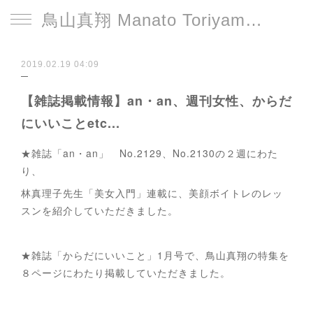
鳥山真翔 Manato Toriyama Official HP＜総合＞
2019.02.19 04:09
【雑誌掲載情報】an・an、週刊女性、からだ
にいいことetc...
★雑誌「an・an」 No.2129、No.2130の２週にわた
り、
林真理子先生「美女入門」連載に、美顔ボイトレのレッ
スンを紹介していただきました。
★雑誌「からだにいいこと」1月号で、鳥山真翔の特集を
８ページにわたり掲載していただきました。